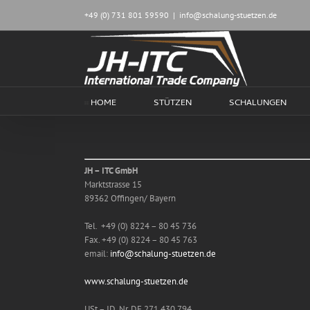
Zum
+49 (0) 731 801 59590
|
info@schalung-stuetzen.de
Inhalt
springen
HOME
STÜTZEN
SCHALUNGEN
JH – ITC GmbH
Marktstrasse 15
89362 Offingen/ Bayern
Tel. +49 (0) 8224 – 80 45 736
Fax. +49 (0) 8224 – 80 45 763
email:
info@schalung-stuetzen.de
www.schalung-stuetzen.de
USt – ID. Nr. DE 271 430 794