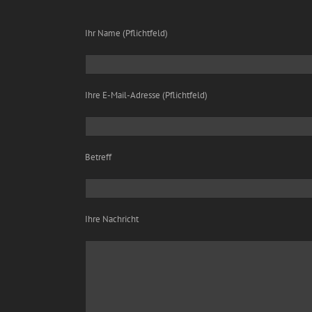
Ihr Name (Pflichtfeld)
Ihre E-Mail-Adresse (Pflichtfeld)
Betreff
Bitte lasse dieses Feld leer.
Ihre Nachricht