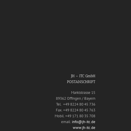
JH – ITC GmbH
POSTANSCHRIFT
Marktstrasse 15
89362 Offingen / Bayern
Tel. +49 8224 80 45 736
Fax. +49 8224 80 45 763
Mobil. +49 171 80 35 708
email:
info@jh-itc.de
www.jh-itc.de