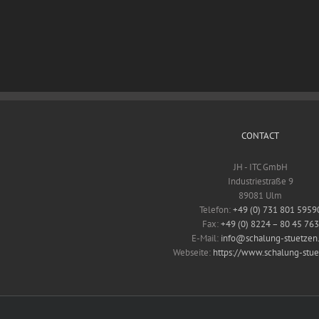
CONTACT
JH - ITC GmbH
Industriestraße 9
89081 Ulm
Telefon:
+49 (0) 731 801 5959
Fax:
+49 (0) 8224 – 80 45 763
E-Mail:
info@schalung-stuetzen
Webseite:
https://www.schalung-stue