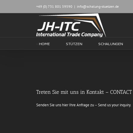
Zum
+49 (0) 731 801 59590
|
info@schalung-stuetzen.de
Inhalt
springen
HOME
STÜTZEN
SCHALUNGEN
Treten Sie mit uns in Kontakt – CONTACT
Senden Sie uns hier Ihre Anfrage zu – Send us your inquiry.