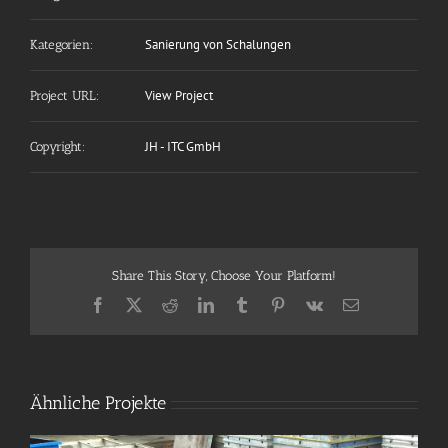
Sanierung von Schalungen
Kategorien:
View Project
Project URL:
JH - ITC GmbH
Copyright:
Share This Story, Choose Your Platform!
Facebook
X
Reddit
LinkedIn
Tumblr
Pinterest
Vk
E-
Mail
Ähnliche Projekte