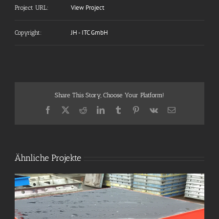
View Project
Project URL:
JH - ITC GmbH
Copyright:
Share This Story, Choose Your Platform!
Facebook
X
Reddit
LinkedIn
Tumblr
Pinterest
Vk
E-
Mail
Ähnliche Projekte