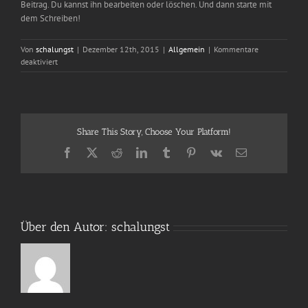
Beitrag. Du kannst ihn bearbeiten oder löschen. Und dann starte mit
dem Schreiben!
Von
schalungst
|
Dezember 12th, 2015
|
Allgemein
|
Kommentare
für
deaktiviert
Hallo
Welt!
Share This Story, Choose Your Platform!
Facebook
X
Reddit
LinkedIn
Tumblr
Pinterest
Vk
E-
Mail
Über den Autor:
schalungst