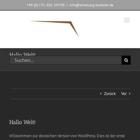
Zum
+49 (0) 731 801 59590
|
info@schalung-stuetzen.de
Inhalt
springen
Hallo Welt!
Suche
nach:
Zurück
Vor
Hallo Welt!
Willkommen zur deutschen Version von WordPress. Dies ist der erste