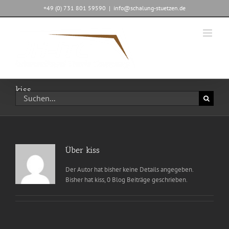
Zum
+49 (0) 731 801 59590
|
info@schalung-stuetzen.de
Inhalt
springen
kiss
Suche
nach:
Über
kiss
Der Autor hat bisher keine Details angegeben.
Bisher hat kiss, 0 Blog Beiträge geschrieben.