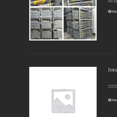
Wir b
Det
Doka
Det