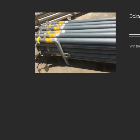
Doka
Wir b