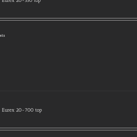
 Eurex 20-550 top
ails
 Eurex 20-700 top