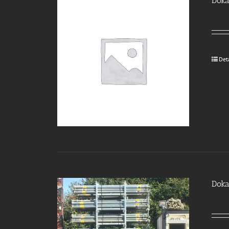
Doka
Det
Doka