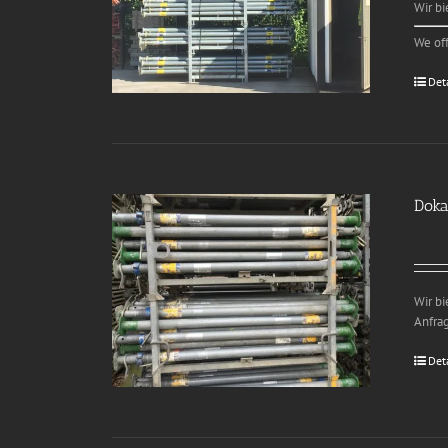
Wir b
We off
Det
Doka
Wir b
Anfra
Det