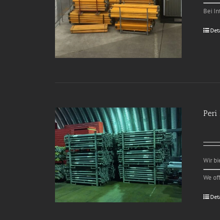
Bei In
Det
Peri
Wir b
We of
Det