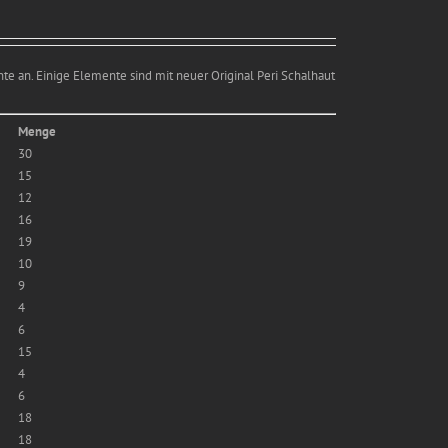
e an. Einige Elemente sind mit neuer Original Peri Schalhaut
Menge
30
15
12
16
19
10
9
4
6
15
4
6
18
18