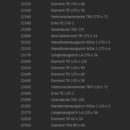
22550
Element TR 270 x 60
22560
Element TR 270 x 30
22540
Mehrzweckelemente TRM 270 x 72
22580
Ecke TE 270-2
23200
Gelenkecke TGE 270
23040
Abschalelement TR 270 x 24
23182
Wanddickenausgleich WDA-2 270 x 5
23192
Wanddickenausgleich WDA-2 270 x 6
23170
Längenausgleich LA 270 x 36
22600
Element TR 120 x 120
22610
Element TR 120 x 90
22640
Element TR 120 x 60
22650
Element TR 120 x 30
22630
Mehrzweckelemente TRM 120 x 72
22660
Ecke TE 120-2
23300
Gelenkecke TGE 120
23282
Wanddickenausgleich WDA-2 120 x 5
23270
Längenausgleich LA 120 x 36
22820
Element TR 60 x 30
23950
Element TRA 90 x 60