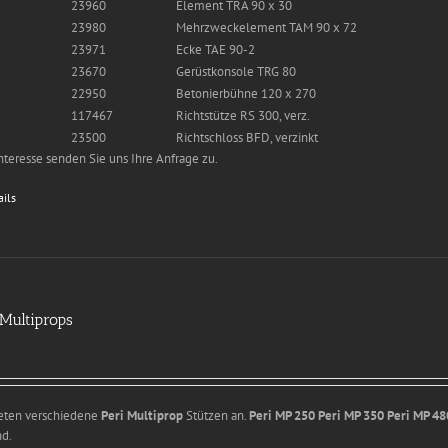
23960
Element TRA 90 x 30
23980
Mehrzweckelement TAM 90 x 72
23971
Ecke TAE 90-2
23670
Gerüstkonsole TRG 80
22950
Betonierbühne 120 x 270
117467
Richtstütze RS 300, verz.
23500
Richtschloss BFD, verzinkt
nteresse senden Sie uns Ihre Anfrage zu.
ails
 Multiprops
ieten verschiedene
Peri Multiprop
Stützen an.
Peri MP 250
Peri MP 350
Peri MP 48
nd.