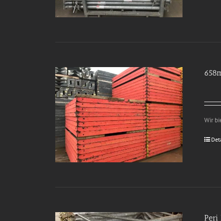
658m
Wir bi
Det
Peri