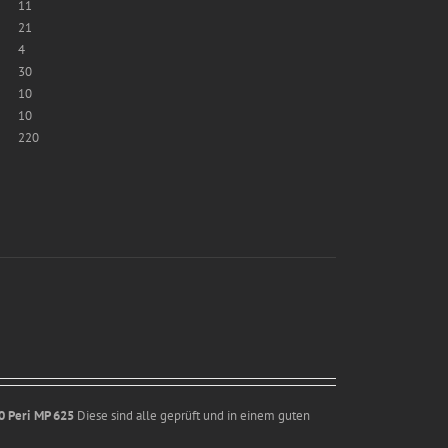
11
21
4
30
10
10
220
0
Peri MP 625
Diese sind alle geprüft und in einem guten