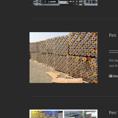
Peri
Wir bi
uns Ih
Det
Peri