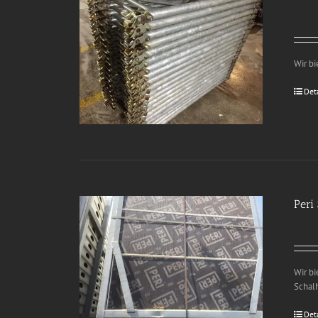
Wir b
Det
Peri
Wir b
Schalh
Det