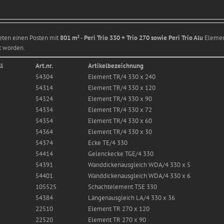
ieten einen Posten mit
801 m²
-
Peri Trio 330 + Trio 270 sowie Peri Trio Alu
Element
t worden.
l
Art.nr.
Artikelbezeichnung
54304
Element TR/4 330 x 240
54314
Element TR/4 330 x 120
54324
Element TR/4 330 x 90
54334
Element TR/4 330 x 72
54354
Element TR/4 330 x 60
54364
Element TR/4 330 x 30
54374
Ecke TE/4 330
54414
Gelenckecke TGE/4 330
54391
Wanddickenausgleich WDA/4 330 x 5
54401
Wanddickenausgleich WDA/4 330 x 6
105525
Schachtelement TSE 330
54384
Längenausgleich LA/4 330 x 36
22510
Element TR 270 x 120
22520
Element TR 270 x 90