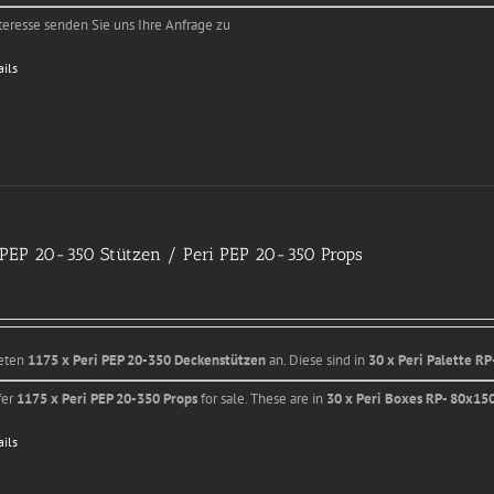
teresse senden Sie uns Ihre Anfrage zu
ails
 PEP 20-350 Stützen / Peri PEP 20-350 Props
ieten
1175 x Peri PEP 20-350 Deckenstützen
an. Diese sind in
30 x Peri Palette R
fer
1175 x Peri PEP 20-350 Props
for sale. These are in
30 x Peri Boxes RP- 80x15
ails