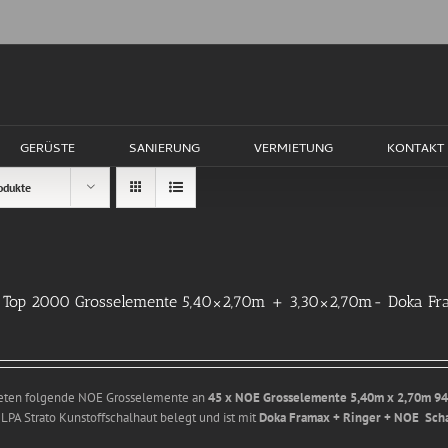
GERÜSTE
SANIERUNG
VERMIETUNG
KONTAKT
odukte
Top 2000 Grosselemente 5,40×2,70m + 3,30×2,70m- Doka Fr
ieten folgende NOE Grosselemente an
45 x NOE Grosselemente 5,40m x 2,70m
94
ILPA Strato Kunstoffschalhaut belegt und ist mit
Doka Framax + Ringer + NOE Sch